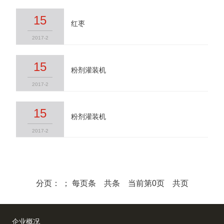
15
红枣
2017-2
15
粉剂灌装机
2017-2
15
粉剂灌装机
2017-2
分页： ； 每页条 共条 当前第0页 共页
企业概况