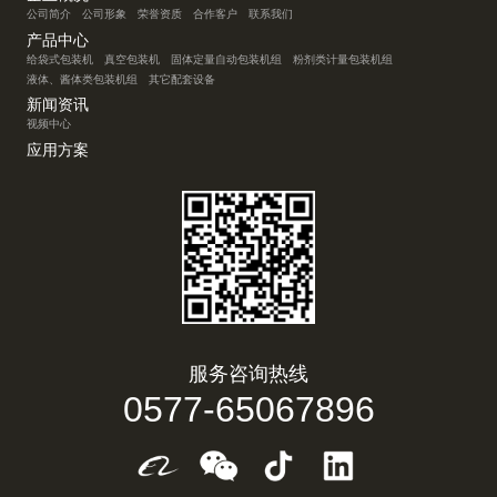
公司简介
公司形象
荣誉资质
合作客户
联系我们
产品中心
给袋式包装机
真空包装机
固体定量自动包装机组
粉剂类计量包装机组
液体、酱体类包装机组
其它配套设备
新闻资讯
视频中心
应用方案
服务咨询热线
0577-65067896